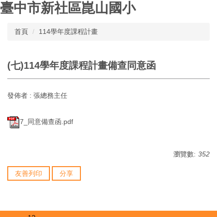
臺中市新社區崑山國小
跳
到
主
首頁
114學年度課程計畫
要
內
容
(七)114學年度課程計畫備查同意函
區
發佈者 :
張總務主任
7_同意備查函.pdf
瀏覽數:
352
友善列印
分享