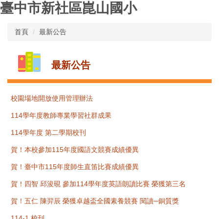
臺中市新社區崑山國小
跳
到
主
首頁
最新公告
要
內
容
最新公告
區
校園場地開放使用管理辦法
114學年度教師專業學習社群成果
114學年度 第二學期校刊
賀！本校參加115年度國語文競賽成績優異
賀！臺中市115年度師生直笛比賽成績優異
賀！四智 邱浚硯 參加114學年度英語朗讀比賽 榮獲第三名
賀！五仁 陳羿辰 榮獲卓越盃全國素養競賽 閱讀─銅質獎
114-1 校刊