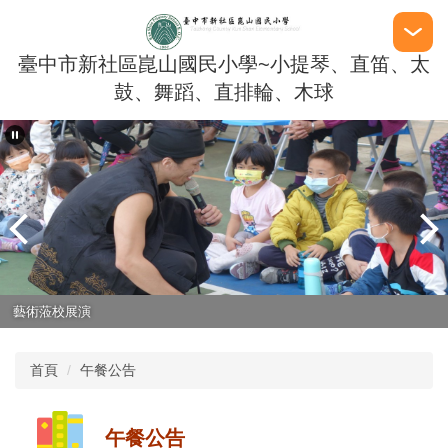
跳
到
主
臺中市新社區崑山國民小學~小提琴、直笛、太
要
鼓、舞蹈、直排輪、木球
內
容
區
藝術蒞校展演
首頁
午餐公告
午餐公告